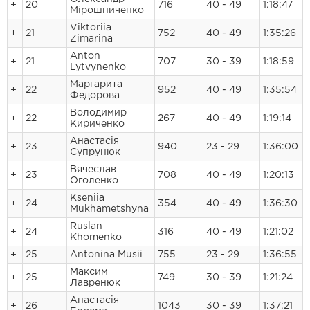
+
20
716
40 - 49
1:18:47
Мірошниченко
Viktoriia
+
21
752
40 - 49
1:35:26
Zimarina
Anton
+
21
707
30 - 39
1:18:59
Lytvynenko
Маргарита
+
22
952
40 - 49
1:35:54
Федорова
Володимир
+
22
267
40 - 49
1:19:14
Кириченко
Анастасія
+
23
940
23 - 29
1:36:00
Супрунюк
Вячеслав
+
23
708
40 - 49
1:20:13
Оголенко
Kseniia
+
24
354
40 - 49
1:36:30
Mukhametshyna
Ruslan
+
24
316
40 - 49
1:21:02
Khomenko
+
25
Antonina Musii
755
23 - 29
1:36:55
Максим
+
25
749
30 - 39
1:21:24
Лавренюк
Анастасія
+
26
1043
30 - 39
1:37:21