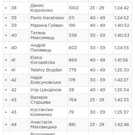
Денис
+
38
1002
23 - 29
1:24:42
Корнієнко
+
39
Pavlo Karatieiev
511
40 - 49
1:24:52
+
39
Марина Гуйван
195
40 - 49
1:40:52
Тетяна
+
40
338
30 - 39
1:40:53
Максимець
Андрій
+
40
602
30 - 39
1:24:55
Пилявець
Elena
+
41
869
40 - 49
1:41:56
Koropetcka
+
41
Telehiy Bogdan
779
40 - 49
1:25:30
Надія
+
42
178
30 - 39
1:42:27
Бовсуновська
+
42
Ігор Шкодінов
38
40 - 49
1:25:34
Валерія
+
43
764
23 - 29
1:42:33
Старцева
Костянтин
+
43
79
30 - 39
1:25:37
Клименко
Анастасія
+
44
881
23 - 29
1:42:48
Маховицька
Володимир