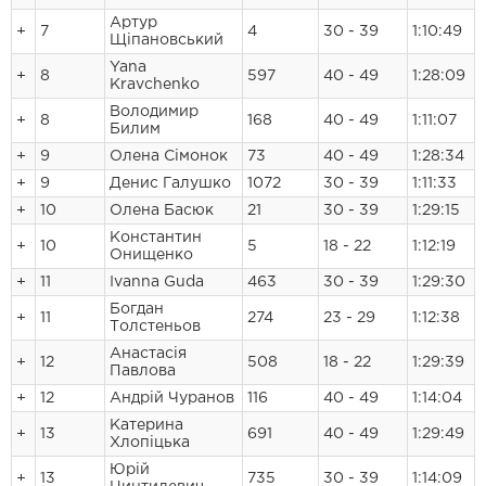
Артур
+
7
4
30 - 39
1:10:49
Щіпановський
Yana
+
8
597
40 - 49
1:28:09
Kravchenko
Володимир
+
8
168
40 - 49
1:11:07
Билим
+
9
Олена Сімонок
73
40 - 49
1:28:34
+
9
Денис Галушко
1072
30 - 39
1:11:33
+
10
Олена Басюк
21
30 - 39
1:29:15
Константин
+
10
5
18 - 22
1:12:19
Онищенко
+
11
Ivanna Guda
463
30 - 39
1:29:30
Богдан
+
11
274
23 - 29
1:12:38
Толстеньов
Анастасія
+
12
508
18 - 22
1:29:39
Павлова
+
12
Андрій Чуранов
116
40 - 49
1:14:04
Катерина
+
13
691
40 - 49
1:29:49
Хлопіцька
Юрій
+
13
735
30 - 39
1:14:09