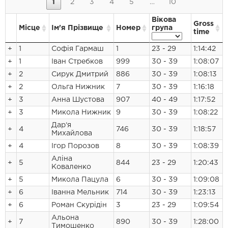
1
2
3
4
5
…
10
Вікова
Gross
Місце
Ім'я Прізвище
Номер
група
time
+
1
Софія Гармаш
1
23 - 29
1:14:42
+
1
Іван Стребков
999
30 - 39
1:08:07
+
2
Сирук Дмитрий
886
30 - 39
1:08:13
+
2
Ольга Нижник
7
30 - 39
1:16:18
+
3
Анна Шустова
907
40 - 49
1:17:52
+
3
Микола Нижник
9
30 - 39
1:08:22
Дар‘я
+
4
746
30 - 39
1:18:57
Михайлова
+
4
Ігор Порозов
8
30 - 39
1:08:39
Аліна
+
5
844
23 - 29
1:20:43
Коваленко
+
5
Микола Пацула
6
30 - 39
1:09:08
+
6
Іванна Мельник
714
30 - 39
1:23:13
+
6
Роман Скурідін
3
23 - 29
1:09:54
Альона
+
7
890
30 - 39
1:28:00
Тимошенко