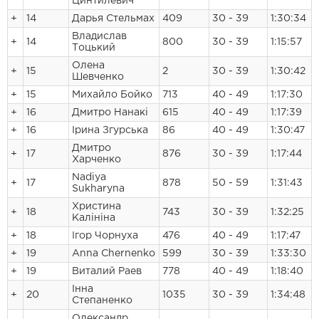
Цинтилевич
+
14
Дарья Стельмах
409
30 - 39
1:30:34
Владислав
+
14
800
30 - 39
1:15:57
Тоцький
Олена
+
15
2
30 - 39
1:30:42
Шевченко
+
15
Михайло Бойко
713
40 - 49
1:17:30
+
16
Дмитро Нанакі
615
40 - 49
1:17:39
+
16
Ірина Згурська
86
40 - 49
1:30:47
Дмитро
+
17
876
30 - 39
1:17:44
Харченко
Nadiya
+
17
878
50 - 59
1:31:43
Sukharyna
Христина
+
18
743
30 - 39
1:32:25
Калiнiна
+
18
Ігор Чорнуха
476
40 - 49
1:17:47
+
19
Anna Chernenko
599
30 - 39
1:33:30
+
19
Виталий Раев
778
40 - 49
1:18:40
Інна
+
20
1035
30 - 39
1:34:48
Степаненко
Олександр