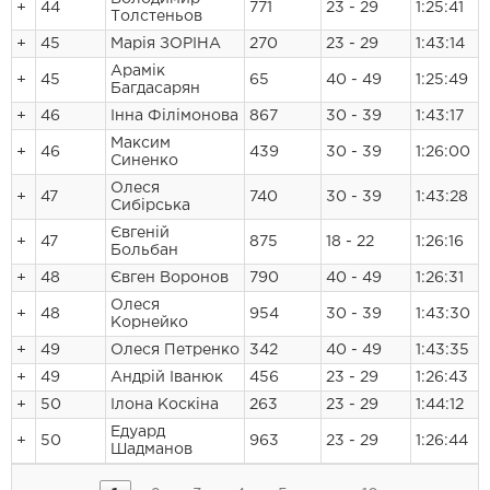
+
44
771
23 - 29
1:25:41
Толстеньов
+
45
Марія ЗОРІНА
270
23 - 29
1:43:14
Арамік
+
45
65
40 - 49
1:25:49
Багдасарян
+
46
Інна Філімонова
867
30 - 39
1:43:17
Максим
+
46
439
30 - 39
1:26:00
Синенко
Олеся
+
47
740
30 - 39
1:43:28
Сибірська
Євгеній
+
47
875
18 - 22
1:26:16
Больбан
+
48
Євген Воронов
790
40 - 49
1:26:31
Олеся
+
48
954
30 - 39
1:43:30
Корнейко
+
49
Олеся Петренко
342
40 - 49
1:43:35
+
49
Андрій Іванюк
456
23 - 29
1:26:43
+
50
Ілона Коскіна
263
23 - 29
1:44:12
Едуард
+
50
963
23 - 29
1:26:44
Шадманов