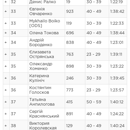
+
32
Денис Ралко
19
30 - 39
1:22:19
Євгенія
+
33
923
40 - 49
1:38:42
Овчаренко
Mykhailo Boiko
+
33
119
30 - 39
1:22:33
[ODS]
+
34
Олена Токова
696
40 - 49
1:38:44
Андрій
+
34
838
40 - 49
1:23:01
Бороденко
Єлизавета
+
35
763
23 - 29
1:39:11
Острянська
Олександр
+
35
898
30 - 39
1:23:22
Хоменко
Катерина
+
36
246
30 - 39
1:39:45
Кулініч
Костянтин
+
36
773
23 - 29
1:23:57
Голосков
Татьяна
+
37
415
50 - 59
1:40:12
Анпилогова
Сергій
+
37
891
40 - 49
1:24:22
Краснянський
Виктория
+
38
129
40 - 49
1:40:24
Королевская