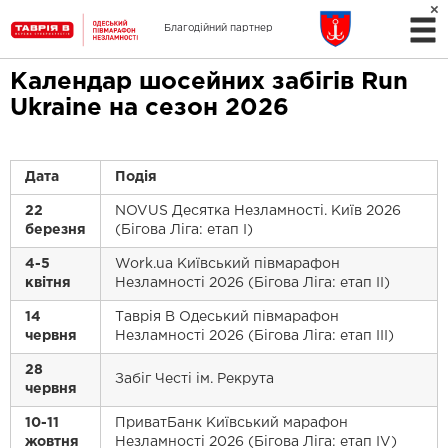
Благодійний партнер
Календар шосейних забігів Run
Ukraine на сезон 2026
Дата
Подія
22
NOVUS Десятка Незламності. Київ 2026
березня
(Бігова Ліга: етап І)
4-5
Work.ua Київський півмарафон
квітня
Незламності 2026 (Бігова Ліга: етап ІІ)
14
Таврія В Одеський півмарафон
червня
Незламності 2026 (Бігова Ліга: етап ІІІ)
28
Забіг Честі ім. Рекрута
червня
10-11
ПриватБанк Київський марафон
жовтня
Незламності 2026 (Бігова Ліга: етап ІV)