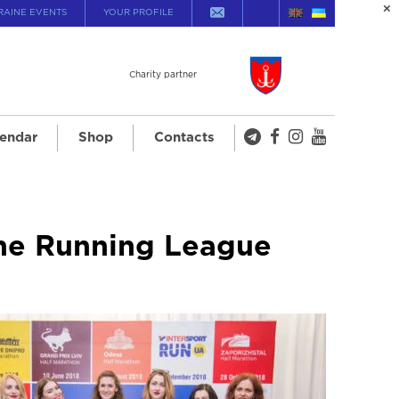
RAINE EVENTS
YOUR PROFILE
Charity partner
endar
Shop
Contacts
ne Running League