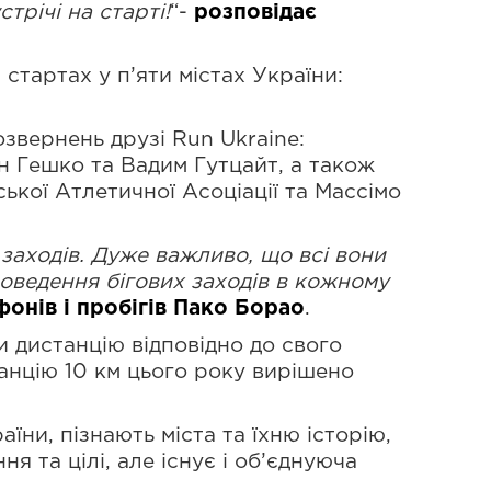
трічі на старті!
“-
розповідає
 стартах у п’яти містах України:
звернень друзі Run Ukraine:
ан Гешко та Вадим Гутцайт, а також
ької Атлетичної Асоціації та Массімо
 заходів. Дуже важливо, що всі вони
роведення бігових заходів в кожному
онів і пробігів Пако Борао
.
 дистанцію відповідно до свого
станцію 10 км цього року вирішено
їни, пізнають міста та їхню історію,
ня та цілі, але існує і об’єднуюча