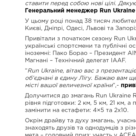
ставити перед собою нові цілі. Дякую
Генеральний менеджер Run Ukraine
У цьому році понад 38 тисяч любителі
Києві, Дніпрі, Одесі, Львові та Запор
Привітали з початком сезону Run Ukr
українські спортсмени та публічні о
іноземні: Пако Борао – Президент AI
Магнані – Технічний делегат IААF.
“
Run Ukraine, вітаю вас з презентац
об’єднані в єдину Лігу. Бажаю вам ще
місті вашої величезної країни
“,-
прив
Долучитися до змагань Run Ukraine 
рівня підготовки: 2 км, 5 км, 21 км,
замінити на естафети: 4×5 та 2х10.
Окрім драйву та духу змагань, учасни
знаходять друзів та однодумців з різн
мета – головний приз: участь у ACEA