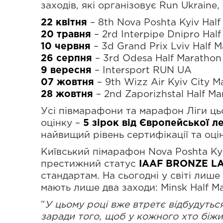
заходів, які організовує Run Ukraine, 
22 квітня
– 8th Nova Poshta Kyiv Half
20 травня
– 2rd Interpipe Dnipro Hal
10 червня
– 3d Grand Prix Lviv Half 
26 серпня
– 3rd Odesa Half Marathon
9 вересня
– Intersport RUN UA
07 жовтня
– 9th Wizz Air Kyiv City M
28 жовтня
– 2nd Zaporizhstal Half Ma
Усі півмарафони та марафон Ліги ц
оцінку –
5 зірок від Європейської л
найвищий рівень сертифікації та оц
Київський пімарафон Nova Poshta Kyi
престижний статус
IAAF BRONZE L
стандартам. На сьогодні у світі лиш
мають лише два заходи: Minsk Half M
“
У цьому році вже втретє відбудуться
заради того, щоб у кожного хто біжит