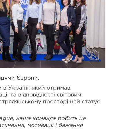
вцями Європи.
 в Україні, який отримав
ції та відповідності світовим
острядянському просторі цей статус
League, наша команда робить це
атхнення, мотивації і бажання