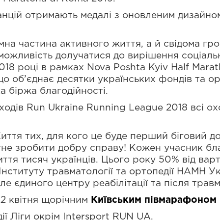
нцій отримають медалі з оновленим дизайном
’ємна частина активного життя, а й свідома г
можливість долучатися до вирішення соціаль
2018 році в рамках Nova Poshta Kyiv Half Marat
о об’єднає десятки українських фондів та ор
а біржа благодійності.
ходів Run Ukraine Running League 2018 всі о
иття тих, для кого це буде перший біговий до
агне зробити добру справу! Кожен учасник бл
ття тисяч українців. Цього року 50% від варт
 Інституту травматології та ортопедії НАМН У
е єдиного центру реабілітації та після травм
22 квітня щорічним
Київським півмарафоном N
ії Ліги окрім Intersport RUN UA.