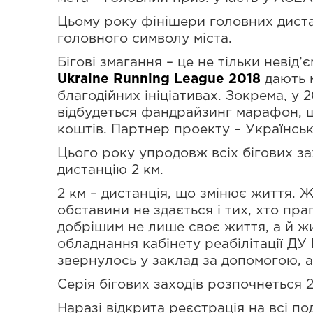
Цьому року фінішери головних диста
головного символу міста.
Бігові змагання – це не тільки невід
Ukraine Running League 2018
дають 
благодійних ініціативах. Зокрема, у 
відбудеться фандрайзинг марафон, щ
коштів. Партнер проекту – Українськ
Цього року упродовж всіх бігових за
дистанцію 2 км.
2 км – дистанція, що змінює життя. Ж
обставини не здається і тих, хто пр
добрішим не лише своє життя, а й жи
обладнання кабінету реабілітації ДУ
звернулось у заклад за допомогою, ал
Серія бігових заходів розпочнеться 
Наразі відкрита реєстрація на всі под