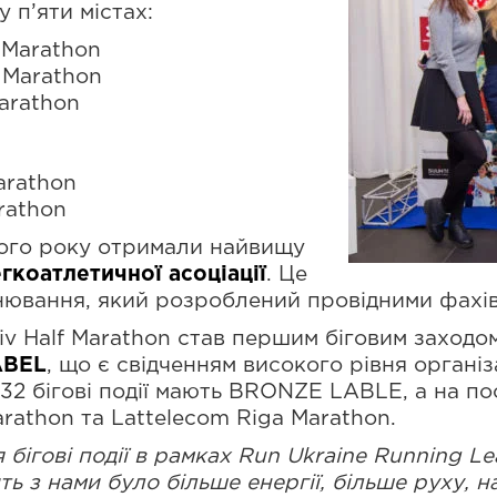
у п’яти містах:
 Marathon
f Marathon
Marathon
arathon
rathon
ього року отримали найвищу
егкоатлетичної асоціації
. Це
інювання, який розроблений провідними фахі
v Half Marathon став першим біговим заходом
ABEL
, що є свідченням високого рівня організа
е 32 бігові події мають BRONZE LABLE, а на п
arathon та Lattelecom Riga Marathon.
 бігові події в рамках Run Ukraine Running 
ь з нами було більше енергії, більше руху, н