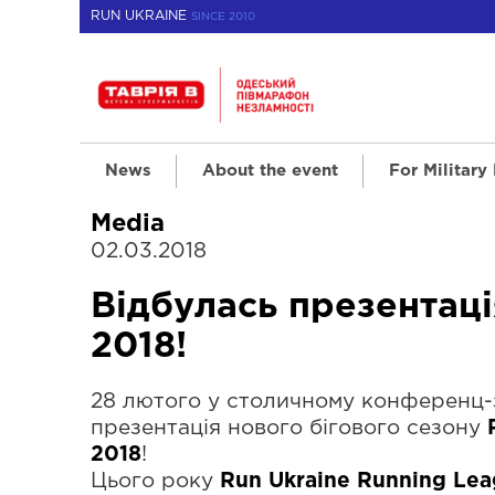
RUN UKRAINE
SINCE 2010
News
About the event
For Military
Media
02.03.2018
Відбулась презентаці
2018!
28 лютого у столичному конференц-з
презентація нового бігового сезону
2018
!
Цього року
Run Ukraine Running Le