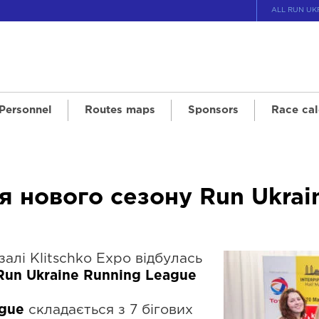
ALL RUN UK
 Personnel
Routes maps
Sponsors
Race cal
я нового сезону Run Ukrai
алі Klitschko Expo відбулась
Run Ukraine Running League
ague
складається з 7 бігових