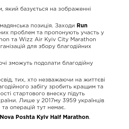
, який базується на зображенні
ромадянська позиція. Заходи
Run
них проблем та пропонують участь у
hon та Wizz Air Kyiv City Marathon
ганізацій для збору благодійних
хочі зможуть подолати благодійну
свід, тих, хто незважаючи на життєві
агодійного забігу зробить кращим та
ості стартового внеску підуть
країни. Лише у 2017му 3959 українців
 та операцій тут немає.
ova Poshta Kyiv Half Marathon
.