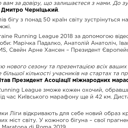
 вам за довіру, що залишаєтеся з нами. До зус
 Дмитро Черніцький
.
в бігу з понад 50 країн світу зустрінуться на
іжжі.
aine Running League 2018 за допомогою відео
соби: Марічка Падалко, Анатолій Анатоліч, Ів
MS, Cвейн Арне Хансен – Президент Європейс
ією нового сезону та презентацією всіх ваших
 більшої кількості учасників на стартах та п
ітав Президент Асоціації міжнародних мараф
Running League зможе кожен охочий, обравши
 а під час Київського марафону ще й 42 км. Ди
ки Ліги відкривають для себе новий образ кра
их міст світу. У кожного бігуна – свої прагнен
 Maratona di Roma 2019.