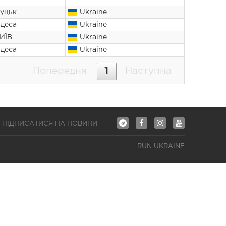
уцьк
Ukraine
деса
Ukraine
ИЇВ
Ukraine
деса
Ukraine
Попередня
1
Наступна
ПІДПИСАТИСЯ НА НОВИНИ
RUN UKRAINE