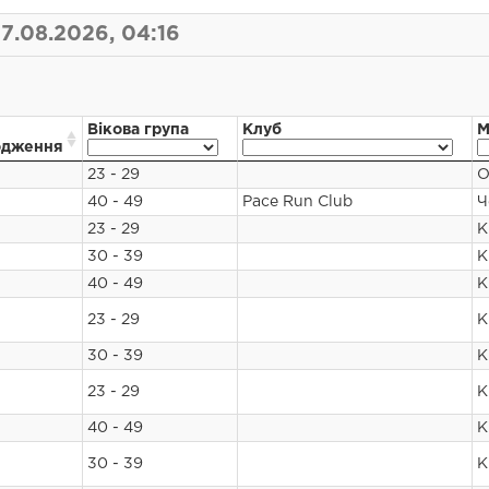
7.08.2026, 04:16
Вікова група
Клуб
М
одження
23 - 29
О
40 - 49
Pace Run Club
Ч
23 - 29
К
30 - 39
К
40 - 49
К
23 - 29
К
30 - 39
К
23 - 29
К
40 - 49
К
30 - 39
К