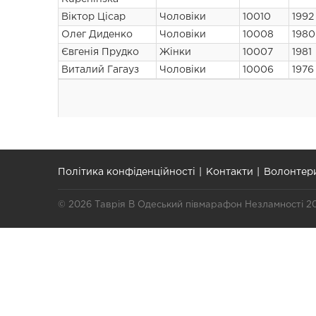
Віктор Цісар
Чоловіки
10010
1992
Олег Диденко
Чоловіки
10008
1980
Євгенія Прудко
Жінки
10007
1981
Виталий Гагауз
Чоловіки
10006
1976
Політика конфіденційності
Контакти
Волонтер
© 2026 Таврія В Одеський півмарафон Незламності 2