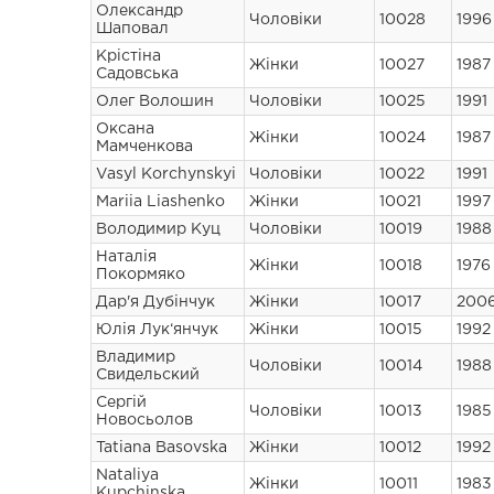
Олександр
Чоловіки
10028
1996
Шаповал
Крістіна
Жінки
10027
1987
Садовська
Олег Волошин
Чоловіки
10025
1991
Оксана
Жінки
10024
1987
Мамченкова
Vasyl Korchynskyi
Чоловіки
10022
1991
Mariia Liashenko
Жінки
10021
1997
Володимир Куц
Чоловіки
10019
1988
Наталія
Жінки
10018
1976
Покормяко
Дар'я Дубінчук
Жінки
10017
200
Юлія Лук‘янчук
Жінки
10015
1992
Владимир
Чоловіки
10014
1988
Свидельский
Сергій
Чоловіки
10013
1985
Новосьолов
Tatiana Basovska
Жінки
10012
1992
Nataliya
Жінки
10011
1983
Kupchinska