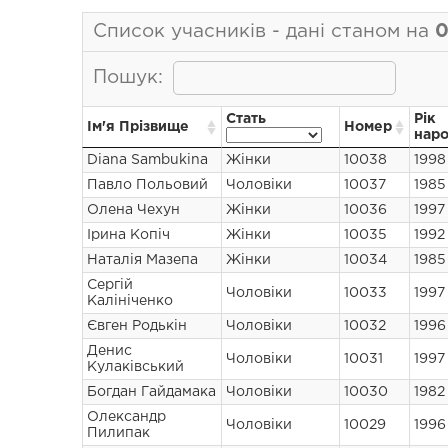
Список учасників
- дані станом на
0
Пошук:
Стать
Рік
Ім'я Прізвище
Номер
нар
Diana Sambukina
Жінки
10038
1998
Павло Польовий
Чоловіки
10037
1985
Олена Чехун
Жінки
10036
1997
Ірина Копіч
Жінки
10035
1992
Наталія Мазепа
Жінки
10034
1985
Сергій
Чоловіки
10033
1997
Калініченко
Євген Родькін
Чоловіки
10032
1996
Денис
Чоловіки
10031
1997
Кулаківський
Богдан Гайдамака
Чоловіки
10030
1982
Олександр
Чоловіки
10029
1996
Пилипак