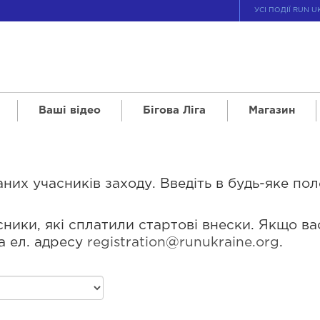
УСІ ПОДІЇ RUN U
Ваші відео
Бігова Ліга
Магазин
их учасників заходу. Введіть в будь-яке поле
ники, які сплатили стартові внески. Якщо ва
а ел. адресу
registration@runukraine.org
.