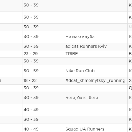
30 - 39
К
30 - 39
К
30 - 39
Ч
30 - 39
Не маю клуба
К
30 - 39
adidas Runners Kyiv
К
23 - 29
TRIBE
В
30 - 39
К
50 - 59
Nike Run Club
К
6
18 - 22
#deaf_khmelnytskyi_running
Х
30 - 39
Д
30 - 39
Беги, батя, беги
К
40 - 49
К
30 - 39
К
40 - 49
Squad UA Runners
К