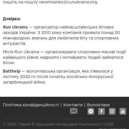
пишіть на пошту
veremiienko@runukraine.org
.
Довідка:
Run Ukraine
— організатор наймасштабніших бігових
заходів України. З 2010 року компанія провела понад 30
міжнародних змагань для любителів бігу та спортивних
ентузіастів.
Місія Run Ukraine — організовувати спортивно-масові події
найвищого рівня, надихати і мотивувати людей займатися
бігом.
Batthelp
— волонтерська організація, яка з’явилася у
лютому 2022-го після початку російсько-білоруської
загарбницької війни.
Політика конфіденційності
Контакти
Волонтери
© 2026 Таврія В Одеський півмарафон Незламності 2026