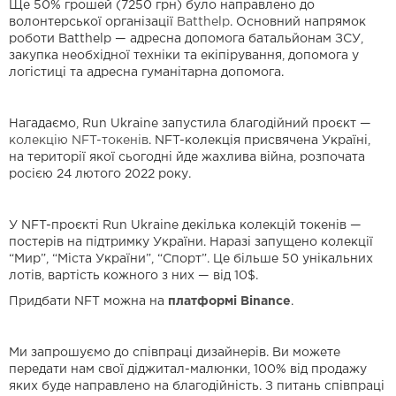
Ще 50% грошей (7250 грн) було направлено до
волонтерської організації
Batthelp
. Основний напрямок
роботи Batthelp — адресна допомога батальйонам ЗСУ,
закупка необхідної техніки та екіпірування, допомога у
логістиці та адресна гуманітарна допомога.
Нагадаємо, Run Ukraine запустила благодійний проєкт —
колекцію NFT-токенів
. NFT-колекція присвячена Україні,
на території якої сьогодні йде жахлива війна, розпочата
росією 24 лютого 2022 року.
У NFT-проєкті Run Ukraine декілька колекцій токенів —
постерів на підтримку України. Наразі запущено колекції
“Мир”, “Міста України”, “Спорт”. Це більше 50 унікальних
лотів, вартість кожного з них — від 10$.
Придбати NFT можна на
платформі Binance
.
Ми запрошуємо до співпраці дизайнерів. Ви можете
передати нам свої діджитал-малюнки, 100% від продажу
яких буде направлено на благодійність. З питань співпраці