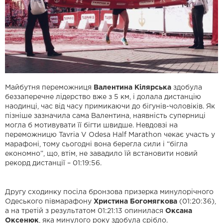
Майбутня переможниця
Валентина Кілярська
здобула
беззаперечне лідерство вже з 5 км, і долала дистанцію
наодинці, час від часу примикаючи до бігунів-чоловіків. Як
пізніше зазначила сама Валентина, наявність суперниці
могла б мотивувати її бігти швидше. Невдовзі на
переможницю Tavria V Odesa Half Marathon чекає участь у
марафоні, тому сьогодні вона берегла сили і “бігла
економно”, що, втім, не завадило їй встановити новий
рекорд дистанції – 01:19:56.
Другу сходинку посіла бронзова призерка минулорічного
Одеського півмарафону
Христина Богомягкова
(01:20:36),
а на третій з результатом 01:21:13 опинилася
Оксана
Оксенюк
, яка минулого року здобула срібло.