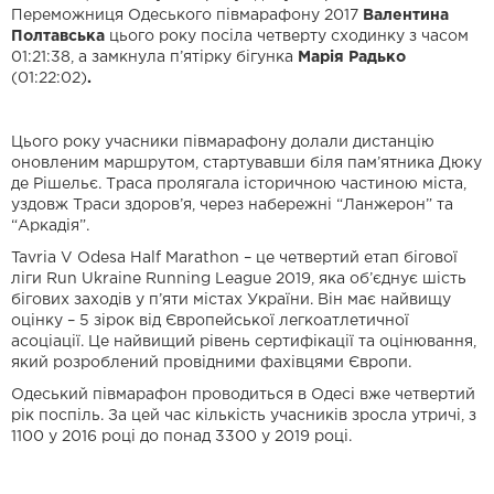
Переможниця Одеського півмарафону 2017
Валентина
Полтавська
цього року посіла четверту сходинку з часом
01:21:38, а замкнула п’ятірку бігунка
Марія Радько
(01:22:02)
.
Цього року учасники півмарафону долали дистанцію
оновленим маршрутом, стартувавши біля пам’ятника Дюку
де Рішельє. Траса пролягала історичною частиною міста,
уздовж Траси здоров’я, через набережні “Ланжерон” та
“Аркадія”.
Tavria V Odesa Half Marathon – це четвертий етап бігової
ліги Run Ukraine Running League 2019, яка об’єднує шість
бігових заходів у п’яти містах України. Він має найвищу
оцінку – 5 зірок від Європейської легкоатлетичної
асоціації. Це найвищий рівень сертифікації та оцінювання,
який розроблений провідними фахівцями Європи.
Одеський півмарафон проводиться в Одесі вже четвертий
рік поспіль. За цей час кількість учасників зросла утричі, з
1100 у 2016 році до понад 3300 у 2019 році.