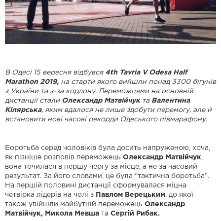
В Одесі 15 вересня відбувся
4th Tavria V Odesa Half
Marathon 2019,
на старти якого вийшли понад 3300 бігунів
з України та з-за кордону. Переможцями на основній
дистанції стали
Олександр Матвійчук
та
Валентина
Кілярська
, яким вдалося не лише здобути перемогу, але й
встановити нові часові рекорди Одеського півмарафону.
Боротьба серед чоловіків була досить напруженою, хоча,
як пізніше розповів переможець
Олександр Матвійчук
,
вона точилася в першу чергу за місце, а не за часовий
результат. За його словами, це була “тактична боротьба”.
На першій половині дистанції сформувалася міцна
четвірка лідерів на чолі з
Павлом Верецьким
, до якої
також увійшли майбутній переможець
Олександр
Матвійчук, Микола Мевша
та
Сергій Рибак.