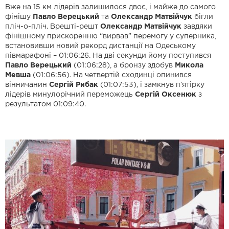
Вже на 15 км лідерів залишилося двоє, і майже до самого
фінішу
Павло Верецький
та
Олександр Матвійчук
бігли
пліч-о-пліч. Врешті-решт
Олександр Матвійчук
завдяки
фінішному прискоренню “вирвав” перемогу у суперника,
встановивши новий рекорд дистанції на Одеському
півмарафоні – 01:06:26. На дві секунди йому поступився
Павло Верецький
(01:06:28), а бронзу здобув
Микола
Мевша
(01:06:56). На четвертій сходинці опинився
вінничанин
Сергій Рибак
(01:07:53), і замкнув п’ятірку
лідерів минулорічний переможець
Сергій Оксенюк
з
результатом 01:09:40.