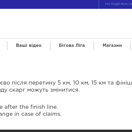
УСІ ПОДІЇ RUN U
Ваші відео
Бігова Ліга
Магазин
 після перетину 5 км, 10 км, 15 км та фінішно
яду скарг можуть змінитися.
 after the finish line.
nge in case of claims.