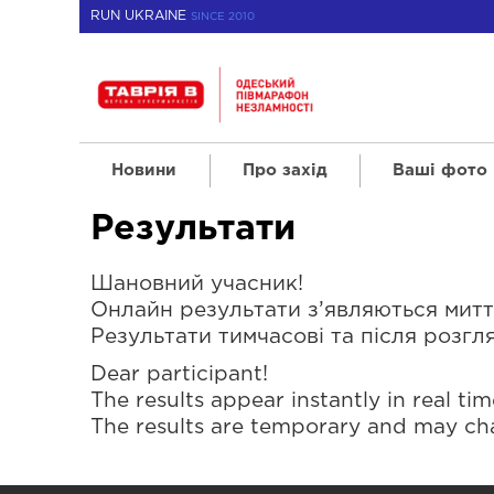
RUN UKRAINE
SINCE 2010
Новини
Про захід
Ваші фото
Результати
Шановний учасник!
Онлайн результати з’являються миттєво
Результати тимчасові та після розгл
Dear participant!
The results appear instantly in real time
The results are temporary and may cha